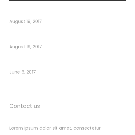
The Digital Style Guides
August 19, 2017
Building a Brand for Startup
August 19, 2017
Building Your Startup
June 5, 2017
Contact us
Lorem ipsum dolor sit amet, consectetur