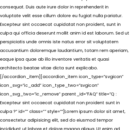
consequat. Duis aute irure dolor in reprehenderit in
voluptate velit esse cillum dolore eu fugiat nulla pariatur.
Excepteur sint occaecat cupidatat non proident, sunt in
culpa qui officia deserunt mollit anim id est laborum. Sed ut
perspiciatis unde omnis iste natus error sit voluptatem
accusantium doloremque laudantium, totam rem aperiam,
eaque ipsa quae ab illo inventore veritatis et quasi
architecto beatae vitae dicta sunt explicabo.
[/accordion_item][accordion_item icon_type=”svgicon”
icon_svg=”ic_add” icon_type_two=”svgicon”
icon_svg_two=”ic_remove” parent_id=”FAQ” title=”Q :
Excepteur sint occaecat cupidatat non proident sunt in
culpa ?” id=”” class=”” style=””]Lorem ipsum dolor sit amet,
consectetur adipisicing elit, sed do eiusmod tempor
incididunt ut labore et dolore magna aliqua. Ut enim ad