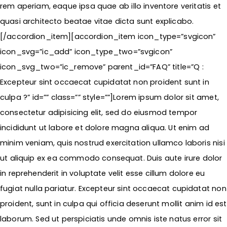
rem aperiam, eaque ipsa quae ab illo inventore veritatis et
quasi architecto beatae vitae dicta sunt explicabo.
[/accordion_item][accordion_item icon_type=”svgicon”
icon_svg=”ic_add” icon_type_two=”svgicon”
icon_svg_two=”ic_remove” parent_id=”FAQ” title=”Q :
Excepteur sint occaecat cupidatat non proident sunt in
culpa ?” id=”” class=”” style=””]Lorem ipsum dolor sit amet,
consectetur adipisicing elit, sed do eiusmod tempor
incididunt ut labore et dolore magna aliqua. Ut enim ad
minim veniam, quis nostrud exercitation ullamco laboris nisi
ut aliquip ex ea commodo consequat. Duis aute irure dolor
in reprehenderit in voluptate velit esse cillum dolore eu
fugiat nulla pariatur. Excepteur sint occaecat cupidatat non
proident, sunt in culpa qui officia deserunt mollit anim id est
laborum. Sed ut perspiciatis unde omnis iste natus error sit