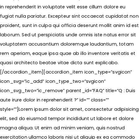
in reprehenderit in voluptate velit esse cillum dolore eu
fugiat nulla pariatur. Excepteur sint occaecat cupidatat non
proident, sunt in culpa qui officia deserunt mollit anim id est
laborum. Sed ut perspiciatis unde omnis iste natus error sit
voluptatem accusantium doloremque laudantium, totam
rem aperiam, eaque ipsa quae ab illo inventore veritatis et
quasi architecto beatae vitae dicta sunt explicabo.
[/accordion_item][accordion_item icon_type=”svgicon”
icon_svg=”ic_add” icon_type_two=”svgicon”
icon_svg_two=”ic_remove” parent_id=”FAQ” title=”Q : Duis
aute irure dolor in reprehenderit ?” id=”” class=””
style=””]Lorem ipsum dolor sit amet, consectetur adipisicing
elit, sed do eiusmod tempor incididunt ut labore et dolore
magna aliqua. Ut enim ad minim veniam, quis nostrud
exercitation ullamco laboris nisi ut aliquip ex ea commodo