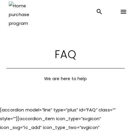
FAQ
We are here to help
[accordion model=”line” type=”plus” id=”FAQ” class=””
style=””][accordion_item icon_type=”svgicon”
icon_svg=”ic_add” icon_type_two=”svgicon”