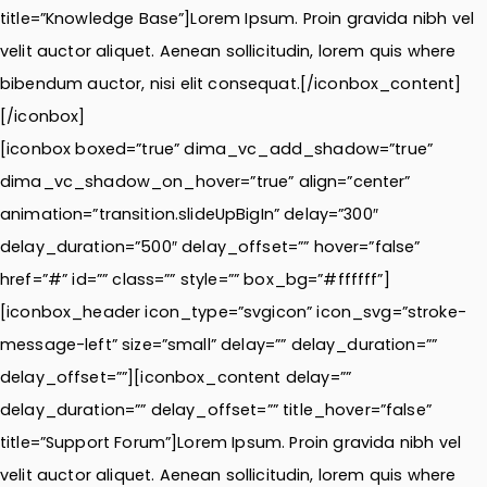
title=”Knowledge Base”]Lorem Ipsum. Proin gravida nibh vel
velit auctor aliquet. Aenean sollicitudin, lorem quis where
bibendum auctor, nisi elit consequat.[/iconbox_content]
[/iconbox]
[iconbox boxed=”true” dima_vc_add_shadow=”true”
dima_vc_shadow_on_hover=”true” align=”center”
animation=”transition.slideUpBigIn” delay=”300″
delay_duration=”500″ delay_offset=”” hover=”false”
href=”#” id=”” class=”” style=”” box_bg=”#ffffff”]
[iconbox_header icon_type=”svgicon” icon_svg=”stroke-
message-left” size=”small” delay=”” delay_duration=””
delay_offset=””][iconbox_content delay=””
delay_duration=”” delay_offset=”” title_hover=”false”
title=”Support Forum”]Lorem Ipsum. Proin gravida nibh vel
velit auctor aliquet. Aenean sollicitudin, lorem quis where