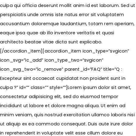
culpa qui officia deserunt mollit anim id est laborum. Sed ut
perspiciatis unde omnis iste natus error sit voluptatem
accusantium doloremque laudantium, totam rem aperiam,
eaque ipsa quae ab illo inventore veritatis et quasi
architecto beatae vitae dicta sunt explicabo.
[/accordion_item][accordion_item icon_type=”svgicon”
icon_svg=”ic_add” icon_type_two=”svgicon”
icon_svg_two=”ic_remove” parent_id=”FAQ” title=”Q :
Excepteur sint occaecat cupidatat non proident sunt in
culpa ?” id=”” class=”” style=””]Lorem ipsum dolor sit amet,
consectetur adipisicing elit, sed do eiusmod tempor
incididunt ut labore et dolore magna aliqua. Ut enim ad
minim veniam, quis nostrud exercitation ullamco laboris nisi
ut aliquip ex ea commodo consequat. Duis aute irure dolor
in reprehenderit in voluptate velit esse cillum dolore eu