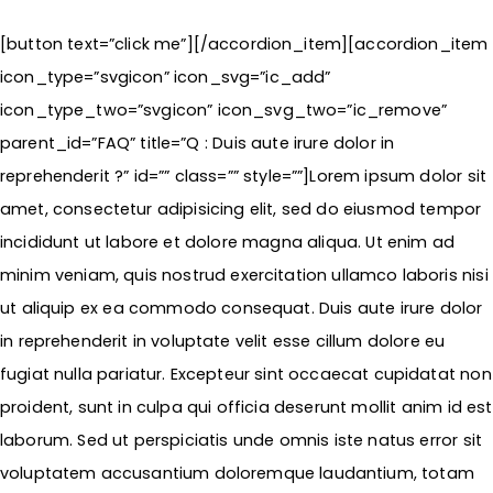
[button text=”click me”][/accordion_item][accordion_item
icon_type=”svgicon” icon_svg=”ic_add”
icon_type_two=”svgicon” icon_svg_two=”ic_remove”
parent_id=”FAQ” title=”Q : Duis aute irure dolor in
reprehenderit ?” id=”” class=”” style=””]Lorem ipsum dolor sit
amet, consectetur adipisicing elit, sed do eiusmod tempor
incididunt ut labore et dolore magna aliqua. Ut enim ad
minim veniam, quis nostrud exercitation ullamco laboris nisi
ut aliquip ex ea commodo consequat. Duis aute irure dolor
in reprehenderit in voluptate velit esse cillum dolore eu
fugiat nulla pariatur. Excepteur sint occaecat cupidatat non
proident, sunt in culpa qui officia deserunt mollit anim id est
laborum. Sed ut perspiciatis unde omnis iste natus error sit
voluptatem accusantium doloremque laudantium, totam