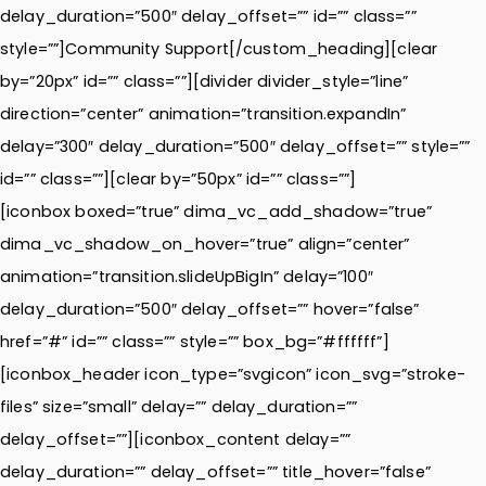
delay_duration=”500″ delay_offset=”” id=”” class=””
style=””]Community Support[/custom_heading][clear
by=”20px” id=”” class=””][divider divider_style=”line”
direction=”center” animation=”transition.expandIn”
delay=”300″ delay_duration=”500″ delay_offset=”” style=””
id=”” class=””][clear by=”50px” id=”” class=””]
[iconbox boxed=”true” dima_vc_add_shadow=”true”
dima_vc_shadow_on_hover=”true” align=”center”
animation=”transition.slideUpBigIn” delay=”100″
delay_duration=”500″ delay_offset=”” hover=”false”
href=”#” id=”” class=”” style=”” box_bg=”#ffffff”]
[iconbox_header icon_type=”svgicon” icon_svg=”stroke-
files” size=”small” delay=”” delay_duration=””
delay_offset=””][iconbox_content delay=””
delay_duration=”” delay_offset=”” title_hover=”false”