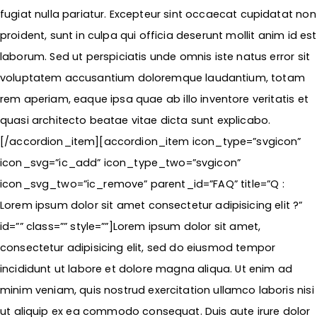
fugiat nulla pariatur. Excepteur sint occaecat cupidatat non
proident, sunt in culpa qui officia deserunt mollit anim id est
laborum. Sed ut perspiciatis unde omnis iste natus error sit
voluptatem accusantium doloremque laudantium, totam
rem aperiam, eaque ipsa quae ab illo inventore veritatis et
quasi architecto beatae vitae dicta sunt explicabo.
[/accordion_item][accordion_item icon_type=”svgicon”
icon_svg=”ic_add” icon_type_two=”svgicon”
icon_svg_two=”ic_remove” parent_id=”FAQ” title=”Q :
Lorem ipsum dolor sit amet consectetur adipisicing elit ?”
id=”” class=”” style=””]Lorem ipsum dolor sit amet,
consectetur adipisicing elit, sed do eiusmod tempor
incididunt ut labore et dolore magna aliqua. Ut enim ad
minim veniam, quis nostrud exercitation ullamco laboris nisi
ut aliquip ex ea commodo consequat. Duis aute irure dolor