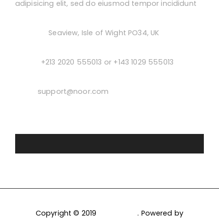
adipisicing elit, sed do eiusmod tempor incididunt
Address:
Seaview, Isle of Wight PO34, UK
Phone:
+213 2020 555013 or +143 1029 555013
Email:
support@noor.com
Copyright © 2019
PixelDima
. Powered by