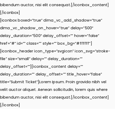
bibendum auctor, nisi elit consequat.[/iconbox_content]
[/iconbox]
[iconbox boxed=”true” dima_vc_add_shadow=”true”
dima_vc_shadow_on_hover=”true” delay=”500″
delay_duration=”500″ delay_offset=”” hover=”false”
href=”#” id=”” class=”” style=”” box_bg=”#ffffff”]
[iconbox_header icon_type=”svgicon” icon_svg=”stroke-
file” size=”small” delay=”” delay_duration=””
delay_offset=””][iconbox_content delay=””
delay_duration=”” delay_offset=”” title_hover=”false”
title=”Submit Ticket”]Lorem Ipsum. Proin gravida nibh vel
velit auctor aliquet. Aenean sollicitudin, lorem quis where
bibendum auctor, nisi elit consequat.[/iconbox_content]
[/iconbox]